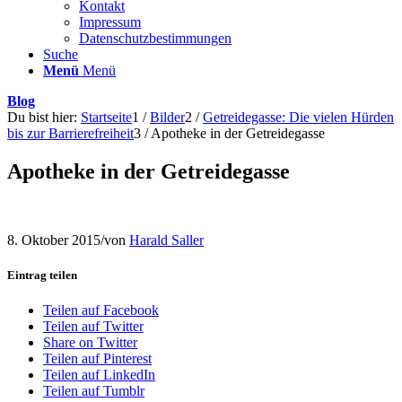
Kontakt
Impressum
Datenschutzbestimmungen
Suche
Menü
Menü
Blog
Du bist hier:
Startseite
1
/
Bilder
2
/
Getreidegasse: Die vielen Hürden
bis zur Barrierefreiheit
3
/
Apotheke in der Getreidegasse
Apotheke in der Getreidegasse
8. Oktober 2015
/
von
Harald Saller
Eintrag teilen
Teilen auf Facebook
Teilen auf Twitter
Share on Twitter
Teilen auf Pinterest
Teilen auf LinkedIn
Teilen auf Tumblr