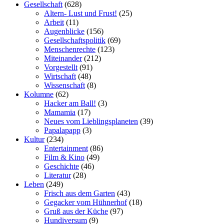
Gesellschaft
(628)
Altern- Lust und Frust!
(25)
Arbeit
(11)
Augenblicke
(156)
Gesellschaftspolitik
(69)
Menschenrechte
(123)
Miteinander
(212)
Vorgestellt
(91)
Wirtschaft
(48)
Wissenschaft
(8)
Kolumne
(62)
Hacker am Ball!
(3)
Mamamia
(17)
Neues vom Lieblingsplaneten
(39)
Papalapapp
(3)
Kultur
(234)
Entertainment
(86)
Film & Kino
(49)
Geschichte
(46)
Literatur
(28)
Leben
(249)
Frisch aus dem Garten
(43)
Gegacker vom Hühnerhof
(18)
Gruß aus der Küche
(97)
Hundiversum
(9)