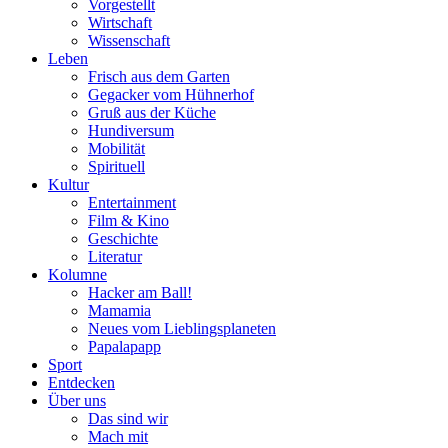
Vorgestellt
Wirtschaft
Wissenschaft
Leben
Frisch aus dem Garten
Gegacker vom Hühnerhof
Gruß aus der Küche
Hundiversum
Mobilität
Spirituell
Kultur
Entertainment
Film & Kino
Geschichte
Literatur
Kolumne
Hacker am Ball!
Mamamia
Neues vom Lieblingsplaneten
Papalapapp
Sport
Entdecken
Über uns
Das sind wir
Mach mit