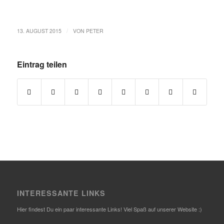
/
13. AUGUST 2015
VON
PETER
Eintrag teilen
INTERESSANTE LINKS
Hier findest Du ein paar interessante Links! Viel Spaß auf unserer Website :)