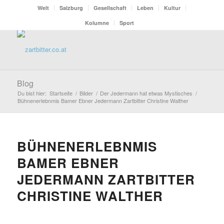
Welt
Salzburg
Gesellschaft
Leben
Kultur
Kolumne
Sport
Blog
Du bist hier:
Startseite
/
Bilder
/
Der Jedermann hat etwas Mystisches
/
Bühnenerlebnmis Bamer Ebner Jedermann Zartbitter Christine Walther
BÜHNENERLEBNMIS
BAMER EBNER
JEDERMANN ZARTBITTER
CHRISTINE WALTHER