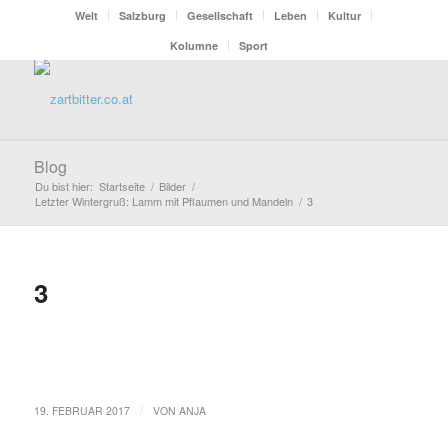
Welt
Salzburg
Gesellschaft
Leben
Kultur
Kolumne
Sport
Blog
Du bist hier:
Startseite
/
Bilder
/
Letzter Wintergruß: Lamm mit Pflaumen und Mandeln
/
3
3
/
19. FEBRUAR 2017
VON
ANJA