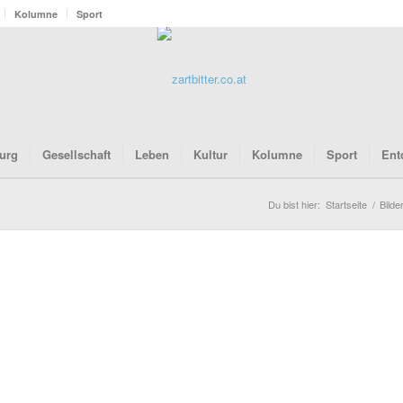
Kolumne
Sport
urg
Gesellschaft
Leben
Kultur
Kolumne
Sport
Ent
Du bist hier:
Startseite
/
Bilde