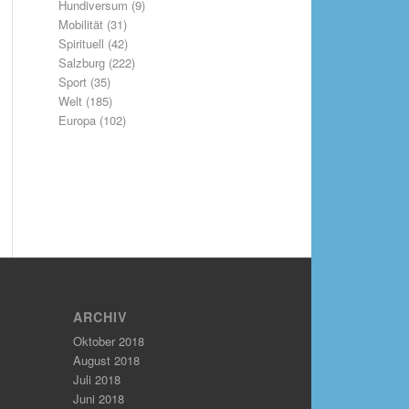
Hundiversum
(9)
Mobilität
(31)
Spirituell
(42)
Salzburg
(222)
Sport
(35)
Welt
(185)
Europa
(102)
ARCHIV
Oktober 2018
August 2018
Juli 2018
Juni 2018