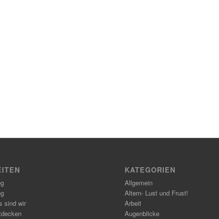
EITEN
KATEGORIEN
og
Allgemein
og
Altern- Lust und Frust!
 sind wir
Arbeit
tdecken
Augenblicke