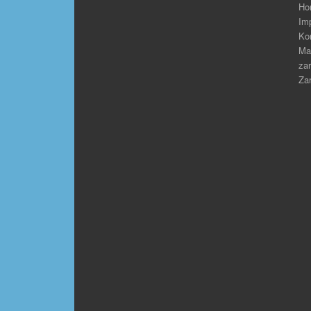
Ho
Im
Ko
Ma
zar
Zar