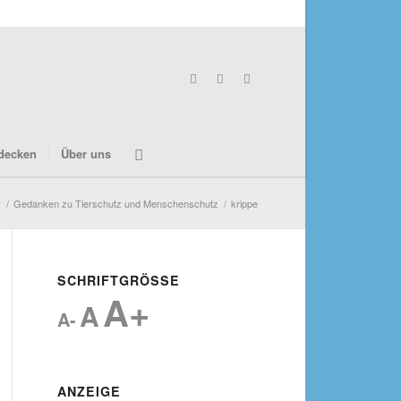
decken
Über uns
r
/
Gedanken zu Tierschutz und Menschenschutz
/
krippe
SCHRIFTGRÖSSE
A+
A
A-
ANZEIGE