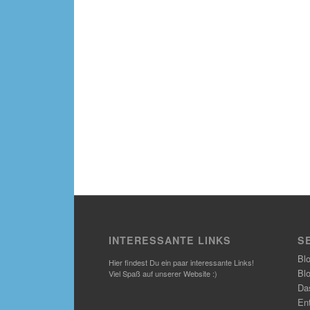
INTERESSANTE LINKS
S
Bl
Hier findest Du ein paar interessante Links!
Bl
Viel Spaß auf unserer Website :)
Das
En