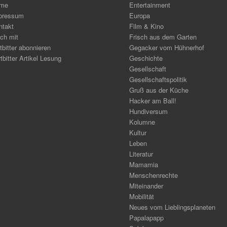
me
Entertainment
pressum
Europa
ntakt
Film & Kino
ch mit
Frisch aus dem Garten
tbitter abonnieren
Gegacker vom Hühnerhof
tbitter Artikel Lesung
Geschichte
Gesellschaft
Gesellschaftspolitik
Gruß aus der Küche
Hacker am Ball!
Hundiversum
Kolumne
Kultur
Leben
Literatur
Mamamia
Menschenrechte
Miteinander
Mobilität
Neues vom Lieblingsplaneten
Papalapapp