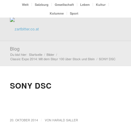
Welt
Salzburg
Gesellschaft
Leben
Kultur
Kolumne
Sport
Blog
Du bist hier:
Startseite
/
Bilder
/
Classic Expo 2014: Mit dem Steyr 100 über Stock und Stein
/
SONY DSC
SONY DSC
/
20. OKTOBER 2014
VON
HARALD SALLER